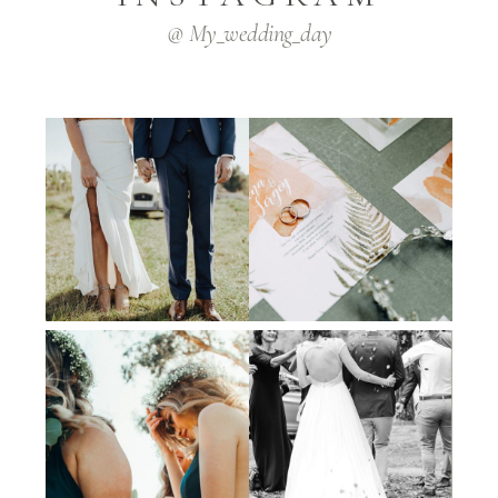
@ My_wedding_day