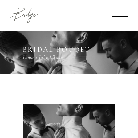
BRIDAL BOUQET
Home
>
Bridal Bouqet