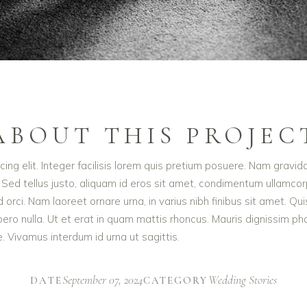
ABOUT THIS PROJEC
ing elit. Integer facilisis lorem quis pretium posuere. Nam gravid
 Sed tellus justo, aliquam id eros sit amet, condimentum ullamcorpe
e id orci. Nam laoreet ornare urna, in varius nibh finibus sit ame
ibero nulla. Ut et erat in quam mattis rhoncus. Mauris dignissim p
te. Vivamus interdum id urna ut sagittis.
September 07, 2024
Wedding Stories
DATE
CATEGORY