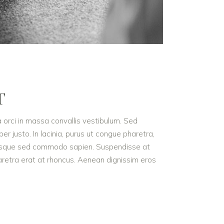
T
a orci in massa convallis vestibulum. Sed
r justo. In lacinia, purus ut congue pharetra,
t. Quisque sed commodo sapien. Suspendisse at
haretra erat at rhoncus. Aenean dignissim eros