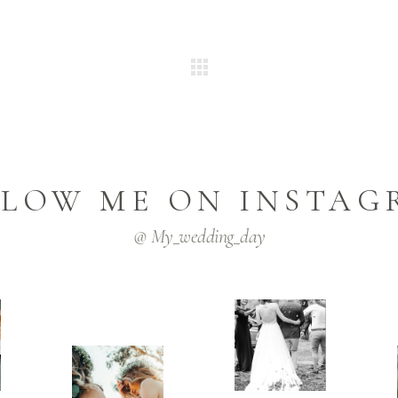
LLOW ME ON INSTAG
@ My_wedding_day