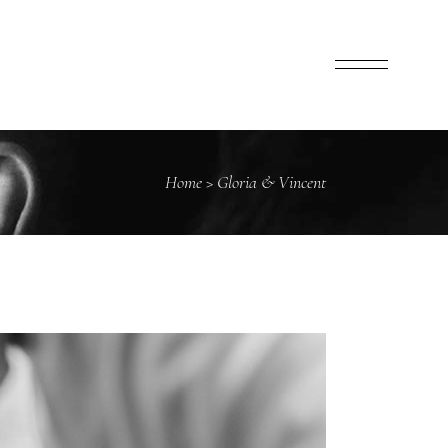
Home
>
Gloria & Vincent