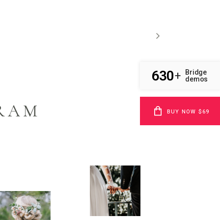
630
Bridge
+
demos
RAM
BUY NOW $69