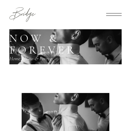
NOW &
FOREVER
Home
>
Now & Forever