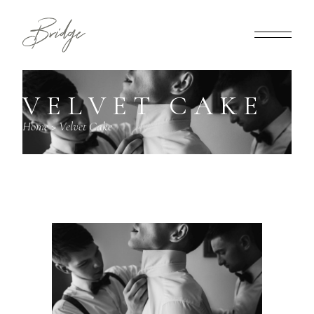
VELVET CAKE
Home
>
Velvet Cake