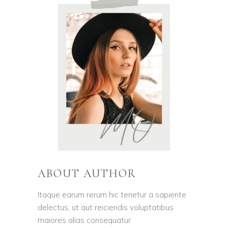
ABOUT AUTHOR
Itaque earum rerum hic tenetur a sapiente
delectus, ut aut reiciendis voluptatibus
maiores alias consequatur