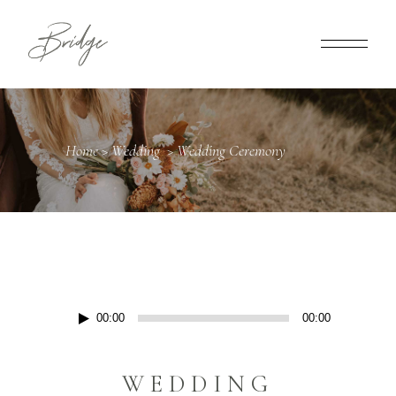
Home
>
Wedding
>
Wedding Ceremony
Audio
00:00
00:00
Player
WEDDING